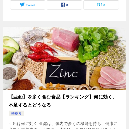
Tweet
0
0
【亜鉛】を多く含む食品【ランキング】何に効く、
不足するとどうなる
栄養素
亜鉛は何に効く 亜鉛は、体内で多くの機能を持ち、健康に