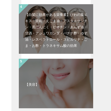
【白髪に効果がある栄養素】びわの葉エ
キス・亜鉛・えごま油・アスタキサンチ
ン・黒にんにく・ピオチン・あんず油・
甘酒・アシュワガンダ・バナナ酢・ゆず
油・レスベラトロール・スピルリナ・ご
ま・お酢・トラネキサム酸の効果
【美容】