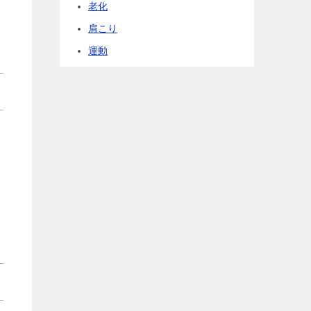
老化
肩こり
運動