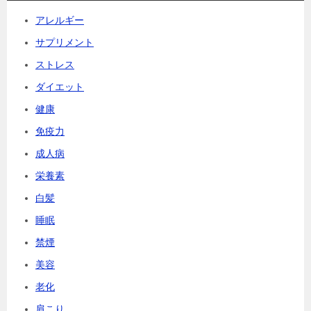
アレルギー
サプリメント
ストレス
ダイエット
健康
免疫力
成人病
栄養素
白髪
睡眠
禁煙
美容
老化
肩こり