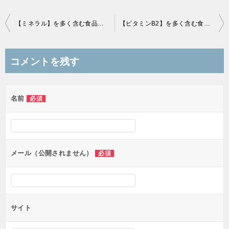
投
【ミネラル】を多く含む食品、効率的な摂取方法、含有率【ランキング】
【ビタミンB2】を多く含む食材【ランキング】
稿
ナ
コメントを残す
ビ
ゲ
名前
必須
ー
シ
ョ
ン
メール（公開されません）
必須
サイト