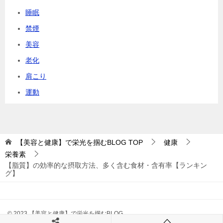
睡眠
禁煙
美容
老化
肩こり
運動
【美容と健康】で栄光を掴むBLOG
TOP
健康
栄養素
【脂質】の効率的な摂取方法、多く含む食材・含有率【ランキン
グ】
© 2023 【美容と健康】で栄光を掴むBLOG